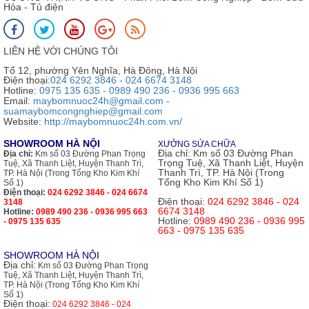
Hỏa - Tủ điện
LIÊN HỆ VỚI CHÚNG TÔI
Tổ 12, phường Yên Nghĩa, Hà Đông, Hà Nội
Điện thoại:
024 6292 3846 - 024 6674 3148
Hotline:
0975 135 635 - 0989 490 236 - 0936 995 663
Email:
maybomnuoc24h@gmail.com -
suamaybomcongnghiep@gmail.com
Website:
http://maybomnuoc24h.com.vn/
SHOWROOM HÀ NỘI
XƯỞNG SỬA CHỮA
Địa chỉ:
Km số 03 Đường Phan
Địa chỉ:
Km số 03 Đường Phan Trọng
Trọng Tuệ, Xã Thanh Liệt, Huyện
Tuệ, Xã Thanh Liệt, Huyện Thanh Trì,
Thanh Trì, TP. Hà Nội (Trong
TP. Hà Nội (Trong Tổng Kho Kim Khí
Tổng Kho Kim Khí Số 1)
Số 1)
Điện thoại:
024 6292 3846 - 024 6674
Điện thoại:
024 6292 3846 - 024
3148
6674 3148
Hotline:
0989 490 236 - 0936 995 663
Hotline:
0989 490 236 - 0936 995
- 0975 135 635
663 - 0975 135 635
SHOWROOM HÀ NỘI
Địa chỉ:
Km số 03 Đường Phan Trọng
Tuệ, Xã Thanh Liệt, Huyện Thanh Trì,
TP. Hà Nội (Trong Tổng Kho Kim Khí
Số 1)
Điện thoại:
024 6292 3846 - 024