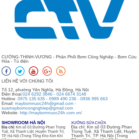
CƯỜNG-THỊNH-VƯƠNG - Phân Phối Bơm Công Nghiệp - Bơm Cứu
Hỏa - Tủ điện
LIÊN HỆ VỚI CHÚNG TÔI
Tổ 12, phường Yên Nghĩa, Hà Đông, Hà Nội
Điện thoại:
024 6292 3846 - 024 6674 3148
Hotline:
0975 135 635 - 0989 490 236 - 0936 995 663
Email:
maybomnuoc24h@gmail.com -
suamaybomcongnghiep@gmail.com
Website:
http://maybomnuoc24h.com.vn/
SHOWROOM HÀ NỘI
XƯỞNG SỬA CHỮA
Địa chỉ:
Km số 03 Đường Phan
Địa chỉ:
Km số 03 Đường Phan Trọng
Trọng Tuệ, Xã Thanh Liệt, Huyện
Tuệ, Xã Thanh Liệt, Huyện Thanh Trì,
Thanh Trì, TP. Hà Nội (Trong
TP. Hà Nội (Trong Tổng Kho Kim Khí