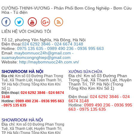
CƯỜNG-THỊNH-VƯƠNG - Phân Phối Bơm Công Nghiệp - Bơm Cứu
Hỏa - Tủ điện
LIÊN HỆ VỚI CHÚNG TÔI
Tổ 12, phường Yên Nghĩa, Hà Đông, Hà Nội
Điện thoại:
024 6292 3846 - 024 6674 3148
Hotline:
0975 135 635 - 0989 490 236 - 0936 995 663
Email:
maybomnuoc24h@gmail.com -
suamaybomcongnghiep@gmail.com
Website:
http://maybomnuoc24h.com.vn/
SHOWROOM HÀ NỘI
XƯỞNG SỬA CHỮA
Địa chỉ:
Km số 03 Đường Phan
Địa chỉ:
Km số 03 Đường Phan Trọng
Trọng Tuệ, Xã Thanh Liệt, Huyện
Tuệ, Xã Thanh Liệt, Huyện Thanh Trì,
Thanh Trì, TP. Hà Nội (Trong
TP. Hà Nội (Trong Tổng Kho Kim Khí
Tổng Kho Kim Khí Số 1)
Số 1)
Điện thoại:
024 6292 3846 - 024 6674
Điện thoại:
024 6292 3846 - 024
3148
6674 3148
Hotline:
0989 490 236 - 0936 995 663
Hotline:
0989 490 236 - 0936 995
- 0975 135 635
663 - 0975 135 635
SHOWROOM HÀ NỘI
Địa chỉ:
Km số 03 Đường Phan Trọng
Tuệ, Xã Thanh Liệt, Huyện Thanh Trì,
TP. Hà Nội (Trong Tổng Kho Kim Khí