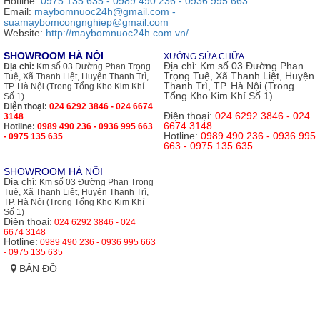
Hotline:
0975 135 635 - 0989 490 236 - 0936 995 663
Email:
maybomnuoc24h@gmail.com -
suamaybomcongnghiep@gmail.com
Website:
http://maybomnuoc24h.com.vn/
SHOWROOM HÀ NỘI
XƯỞNG SỬA CHỮA
Địa chỉ:
Km số 03 Đường Phan
Địa chỉ:
Km số 03 Đường Phan Trọng
Trọng Tuệ, Xã Thanh Liệt, Huyện
Tuệ, Xã Thanh Liệt, Huyện Thanh Trì,
Thanh Trì, TP. Hà Nội (Trong
TP. Hà Nội (Trong Tổng Kho Kim Khí
Tổng Kho Kim Khí Số 1)
Số 1)
Điện thoại:
024 6292 3846 - 024 6674
Điện thoại:
024 6292 3846 - 024
3148
6674 3148
Hotline:
0989 490 236 - 0936 995 663
Hotline:
0989 490 236 - 0936 995
- 0975 135 635
663 - 0975 135 635
SHOWROOM HÀ NỘI
Địa chỉ:
Km số 03 Đường Phan Trọng
Tuệ, Xã Thanh Liệt, Huyện Thanh Trì,
TP. Hà Nội (Trong Tổng Kho Kim Khí
Số 1)
Điện thoại:
024 6292 3846 - 024
6674 3148
Hotline:
0989 490 236 - 0936 995 663
- 0975 135 635
BẢN ĐỒ