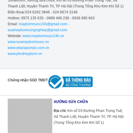
Showroom: Xưởng sửa chữa: Km số 03 Đường Phan Trọng Tuệ, Xã
Thanh Liệt, Huyện Thanh Trì, TP. Hà Nội (Trong Tổng Kho Kim Khí Số 1)
Điện thoại:024 6292 3846 - 024 6674 3148
Hotline: 0975 135 635 - 0989 490 236 - 0936 995 663
Email:
maybomnuoc24h@gmail.com -
suamaybomcongnghiep@gmail.com
Website:
www.maybomnuoc24h.vn
www.suamaybomnuoc.vn
www.ebarapumps.com.vn
www.photmaybom.vn
Chứng nhận SGD TMDT
XƯỞNG SỬA CHỮA
Địa chỉ:
Km số 03 Đường Phan Trọng Tuệ,
Xã Thanh Liệt, Huyện Thanh Trì, TP. Hà Nội
(Trong Tổng Kho Kim Khí Số 1)