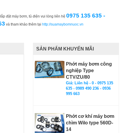
0975 135 635 -
ắp đặt máy bơm, tủ điện vui lòng liên hệ
63
và tham khảo thêm tại
http://suamaybomnuoc.vn
SẢN PHẨM KHUYẾN MÃI
Phớt máy bơm công
nghiệp Type
CTV/ZU/80
Giá: Liên hệ - 0 - 0975 135
635 - 0989 490 236 - 0936
995 663
Phớt cơ khí máy bơm
chìm Wilo type 560D-
14