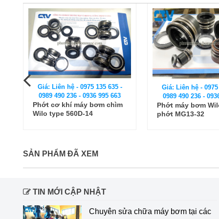
Giá: Liên hệ - 0975 135 635 -
Giá: Liên hệ - 0975
0989 490 236 - 0936 995 663
0989 490 236 - 093
Phớt cơ khí máy bơm chìm
Phớt máy bơm Wil
Wilo type 560D-14
phớt MG13-32
SẢN PHẨM ĐÃ XEM
TIN MỚI CẬP NHẬT
Chuyên sửa chữa máy bơm tại các