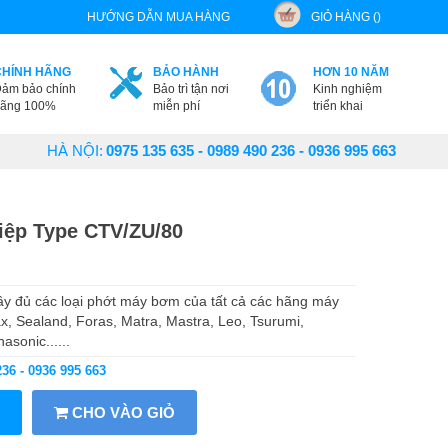
HƯỚNG DẪN MUA HÀNG
GIỎ HÀNG ()
CHÍNH HÃNG
BẢO HÀNH
HƠN 10 NĂM
ảm bảo chính
Bảo trì tận nơi
Kinh nghiệm
ãng 100%
miễn phí
triển khai
HÀ NỘI:
0975 135 635 - 0989 490 236 - 0936 995 663
ệp Type CTV/ZU/80
 đủ các loại phớt máy bơm của tất cả các hãng máy
x, Sealand, Foras, Matra, Mastra, Leo, Tsurumi,
sonic......
236 - 0936 995 663
CHO VÀO GIỎ