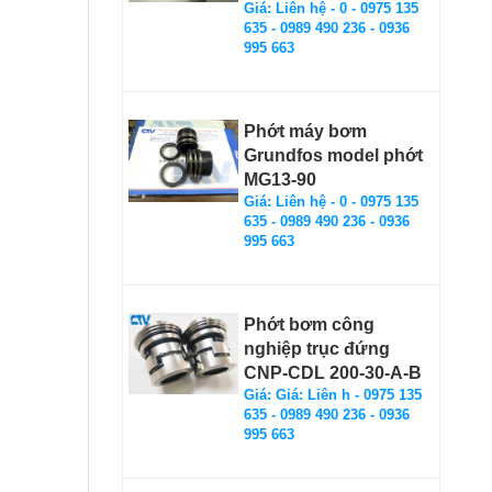
Giá: Liên hệ - 0 - 0975 135
635 - 0989 490 236 - 0936
995 663
Phớt máy bơm
Grundfos model phớt
MG13-90
Giá: Liên hệ - 0 - 0975 135
635 - 0989 490 236 - 0936
995 663
Phớt bơm công
nghiệp trục đứng
CNP-CDL 200-30-A-B
Giá: Giá: Liên h - 0975 135
635 - 0989 490 236 - 0936
995 663