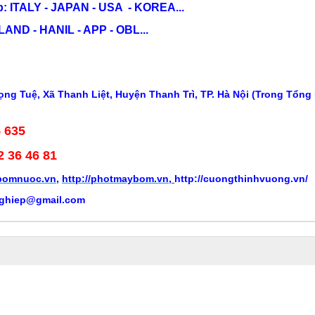
: ITALY - JAPAN - USA - KOREA...
ND - HANIL - APP - OBL...
ng Tuệ, Xã Thanh Liệt, Huyện Thanh Trì, TP. Hà Nội (Trong Tổng
5 635
2 36 46 81
ybomnuoc.vn
,
http://photmaybom.vn
,
http://cuongthinhvuong.vn/
ghiep@gmail.com