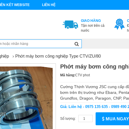
IÊN KẾT WEBSITE
LIÊN HỆ
GIAO HÀNG
Tận nơi trên cả
Đ
nước
h
ghiệp
Phớt máy bơm công nghiệp Type CTV/ZU/80
Phớt máy bơm công nghi
Mã hàng:
CTV phot
Cường Thịnh Vương JSC cung cấp đầy
bơm trên thị trường như Ebara, Penta
Grundfos, Dragon, Paragon, CNP, Pana
Giá: Liên hệ - 0975 135 635 - 0989 490 
MUA NGAY
Số lượng: