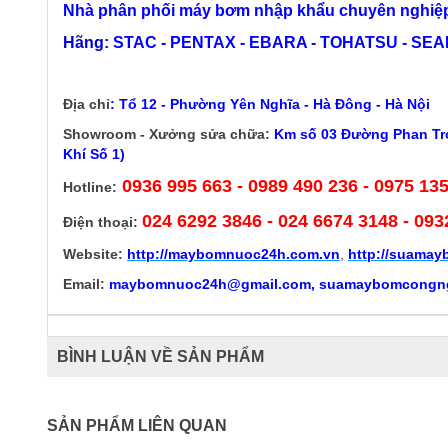
Nhà phân phối máy bơm nhập khẩu chuyên nghiệp
Hãng:
STAC - PENTAX - EBARA - TOHATSU - SEALA
Địa chỉ
:
Tổ 12 - Phường Yên Nghĩa - Hà Đông - Hà Nội
Showroom - Xưởng sửa chữa:
Km số 03 Đường Phan Trọ
Khí Số 1)
0936 995 663 - 0989 490 236 - 0975 13
Hotline:
024 6292 3846
- 024 6674 3148 - 093
Điện thoại:
Website:
http://
maybomnuoc24h.com.vn
,
http://suama
Email:
maybomnuoc24h@gmail.com, suamaybomcongn
BÌNH LUẬN VỀ SẢN PHẨM
SẢN PHẨM LIÊN QUAN