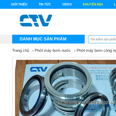
GIỚI THIỆU
TIN TỨC
VIDEO
KHUYẾN MẠI
L
DANH MỤC SẢN PHẨM
Trang chủ
Phớt máy bơm nước
Phớt máy bơm công n