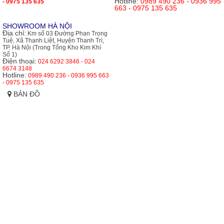
Hotline:
0989 490 236 - 0936 995
- 0975 135 635
663 - 0975 135 635
SHOWROOM HÀ NỘI
Địa chỉ:
Km số 03 Đường Phan Trọng
Tuệ, Xã Thanh Liệt, Huyện Thanh Trì,
TP. Hà Nội (Trong Tổng Kho Kim Khí
Số 1)
Điện thoại:
024 6292 3846 - 024
6674 3148
Hotline:
0989 490 236 - 0936 995 663
- 0975 135 635
BẢN ĐỒ