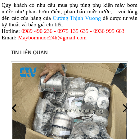
Qúy khách có nhu cầu mua phụ tùng phụ kiện máy bơm
nước như phao bơm điện, phao báo mức nước,....vui lòng
đến các cửa hàng của
Cường Thịnh Vương
để được tư vấn
kỹ thuật và báo giá chi tiết.
Hotline:
0989 490 236 - 0975 135 635 - 0936 995 663
Email:
Maybomnuoc24h@gmail.com
TIN LIÊN QUAN