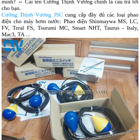
mình? ⇔ Cái tên
Cường Thịnh Vương
chính là câu trả lời
cho bạn.
Cường Thịnh Vương JSC
cung cấp đầy đủ các loại phao
điện cho máy bơm nước: Phao điện Shinmaywa MS, LC,
FV, Teral FS, Tsurumi MC, Smart NHT, Taurus - Italy,
Mac3, TA ...