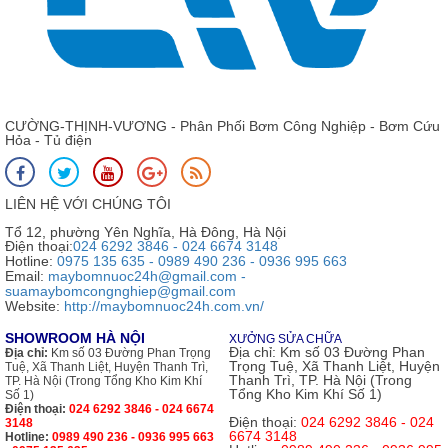
CƯỜNG-THỊNH-VƯƠNG - Phân Phối Bơm Công Nghiệp - Bơm Cứu
Hỏa - Tủ điện
LIÊN HỆ VỚI CHÚNG TÔI
Tổ 12, phường Yên Nghĩa, Hà Đông, Hà Nội
Điện thoại:
024 6292 3846 - 024 6674 3148
Hotline:
0975 135 635 - 0989 490 236 - 0936 995 663
Email:
maybomnuoc24h@gmail.com -
suamaybomcongnghiep@gmail.com
Website:
http://maybomnuoc24h.com.vn/
SHOWROOM HÀ NỘI
XƯỞNG SỬA CHỮA
Địa chỉ:
Km số 03 Đường Phan
Địa chỉ:
Km số 03 Đường Phan Trọng
Trọng Tuệ, Xã Thanh Liệt, Huyện
Tuệ, Xã Thanh Liệt, Huyện Thanh Trì,
Thanh Trì, TP. Hà Nội (Trong
TP. Hà Nội (Trong Tổng Kho Kim Khí
Tổng Kho Kim Khí Số 1)
Số 1)
Điện thoại:
024 6292 3846 - 024 6674
Điện thoại:
024 6292 3846 - 024
3148
6674 3148
Hotline:
0989 490 236 - 0936 995 663