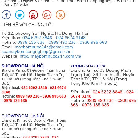
CƯỜNG-THỊNH-VƯƠNG - Phân Phối Bơm Công Nghiệp - Bơm Cứu
Hỏa - Tủ điện
LIÊN HỆ VỚI CHÚNG TÔI
Tổ 12, phường Yên Nghĩa, Hà Đông, Hà Nội
Điện thoại:
024 6292 3846 - 024 6674 3148
Hotline:
0975 135 635 - 0989 490 236 - 0936 995 663
Email:
maybomnuoc24h@gmail.com -
suamaybomcongnghiep@gmail.com
Website:
http://maybomnuoc24h.com.vn/
SHOWROOM HÀ NỘI
XƯỞNG SỬA CHỮA
Địa chỉ:
Km số 03 Đường Phan
Địa chỉ:
Km số 03 Đường Phan Trọng
Trọng Tuệ, Xã Thanh Liệt, Huyện
Tuệ, Xã Thanh Liệt, Huyện Thanh Trì,
Thanh Trì, TP. Hà Nội (Trong
TP. Hà Nội (Trong Tổng Kho Kim Khí
Tổng Kho Kim Khí Số 1)
Số 1)
Điện thoại:
024 6292 3846 - 024 6674
Điện thoại:
024 6292 3846 - 024
3148
6674 3148
Hotline:
0989 490 236 - 0936 995 663
Hotline:
0989 490 236 - 0936 995
- 0975 135 635
663 - 0975 135 635
SHOWROOM HÀ NỘI
Địa chỉ:
Km số 03 Đường Phan Trọng
Tuệ, Xã Thanh Liệt, Huyện Thanh Trì,
TP. Hà Nội (Trong Tổng Kho Kim Khí
Số 1)
Điện thoại:
024 6292 3846 - 024