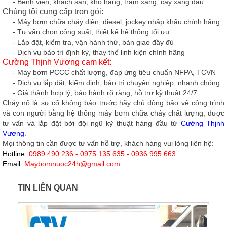
- Bệnh viện, khách sạn, kho hàng, trạm xăng, cây xăng dầu…
Chúng tôi cung cấp trọn gói:
- Máy bơm chữa cháy điện, diesel, jockey nhập khẩu chính hãng
- Tư vấn chọn công suất, thiết kế hệ thống tối ưu
- Lắp đặt, kiểm tra, vận hành thử, bàn giao đầy đủ
- Dịch vụ bảo trì định kỳ, thay thế linh kiện chính hãng
Cường Thịnh Vương cam kết:
- Máy bơm PCCC chất lượng, đáp ứng tiêu chuẩn NFPA, TCVN
- Dịch vụ lắp đặt, kiểm định, bảo trì chuyên nghiệp, nhanh chóng
- Giá thành hợp lý, bảo hành rõ ràng, hỗ trợ kỹ thuật 24/7
Cháy nổ là sự cố không báo trước hãy chủ động bảo vệ công trình
và con người bằng hệ thống máy bơm chữa cháy chất lượng, được
tư vấn và lắp đặt bởi đội ngũ kỹ thuật hàng đầu từ
Cường Thịnh
Vương
.
Mọi thông tin cần được tư vấn hỗ trợ, khách hàng vui lòng liên hệ:
Hotline:
0989 490 236 - 0975 135 635 - 0936 995 663
Email:
Maybomnuoc24h@gmail.com
TIN LIÊN QUAN