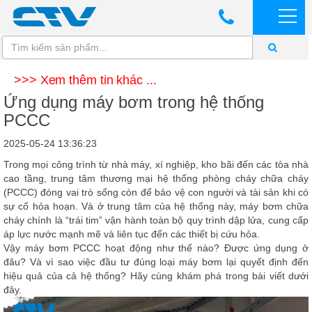
>>> Xem thêm tin khác ...
Ứng dụng máy bơm trong hệ thống
PCCC
2025-05-24 13:36:23
Trong mọi công trình từ nhà máy, xí nghiệp, kho bãi đến các tòa nhà
cao tầng, trung tâm thương mại hệ thống phòng cháy chữa cháy
(PCCC) đóng vai trò sống còn để bảo vệ con người và tài sản khi có
sự cố hỏa hoạn. Và ở trung tâm của hệ thống này,
máy bơm chữa
cháy
chính là “trái tim” vận hành toàn bộ quy trình dập lửa, cung cấp
áp lực nước mạnh mẽ và liên tục đến các thiết bị cứu hỏa.
Vậy máy bơm PCCC hoạt động như thế nào? Được ứng dụng ở
đâu? Và vì sao việc đầu tư đúng loại máy bơm lại quyết định đến
hiệu quả của cả hệ thống? Hãy cùng khám phá trong bài viết dưới
đây.