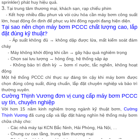
sprinkler) phát huy hiệu quả.
3.
Tại trung tâm thương mại, khách sạn, rạp chiếu phim
- Kết hợp nhiều đầu phun và vòi cứu hỏa cần máy bơm công suất
lớn, hoạt động ổn định để phục vụ khi đông người đang hiện diện.
Tại sao nên chọn máy bơm PCCC chất lượng cao, lắp
đặt đúng kỹ thuật?
- Áp suất không đủ → không dập được lửa, mất kiểm soát đám
cháy
- Máy không khởi động khi cần → gây hậu quả nghiêm trọng
- Chọn sai lưu lượng → hỏng ống, hệ thống sập áp
- Không bảo trì định kỳ → bơm rỉ nước, tắc nghẽn, không hoạt
động
Một hệ thống PCCC chỉ thực sự đáng tin cậy khi máy bơm được
chọn đúng công suất, đúng chuẩn, lắp đặt chuyên nghiệp và bảo trì
thường xuyên.
Cường Thịnh Vương đơn vị cung cấp máy bơm PCCC
uy tín, chuyên nghiệp
Với hơn 15 năm kinh nghiệm trong ngành kỹ thuật bơm,
Cường
Thịnh Vương
đã cung cấp và lắp đặt hàng nghìn hệ thống máy bơm
chữa cháy cho:
- Các nhà máy tại KCN Bắc Ninh, Hải Phòng, Hà Nội, …
- Chung cư cao tầng, trung tâm thương mại