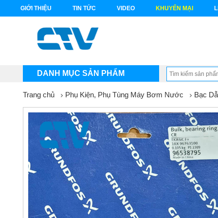
GIỚI THIỆU
TIN TỨC
VIDEO
KHUYẾN MẠI
L
DANH MỤC SẢN PHẨM
Trang chủ
Phụ Kiện, Phụ Tùng Máy Bơm Nước
Bạc D