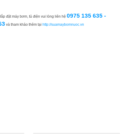
0975 135 635 -
ắp đặt máy bơm, tủ điện vui lòng liên hệ
63
và tham khảo thêm tại
http://suamaybomnuoc.vn