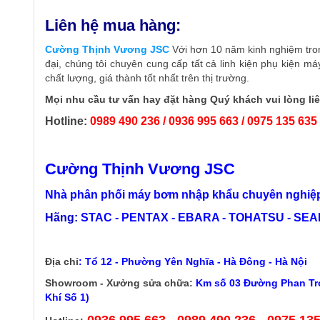
Liên hệ mua hàng:
Cường Thịnh Vương JSC
Với hơn 10 năm kinh nghiệm tron
đại, chúng tôi chuyên cung cấp tất cả linh kiện phụ kiện má
chất lượng, giá thành tốt nhất trên thị trường.
Mọi nhu cầu tư vấn hay đặt hàng Quý khách vui lòng liê
Hotline:
0989 490 236 / 0936 995 663 / 0975 135 635
Cường Thịnh Vương JSC
Nhà phân phối máy bơm nhập khẩu chuyên nghiệp
Hãng:
STAC - PENTAX - EBARA - TOHATSU - SEALA
Địa chỉ
:
Tổ 12 - Phường Yên Nghĩa - Hà Đông - Hà Nội
Showroom - Xưởng sửa chữa:
Km số 03 Đường Phan Trọ
Khí Số 1)
0936 995 663 - 0989 490 236 - 0975 13