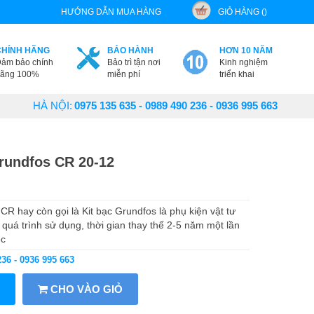
HƯỚNG DẪN MUA HÀNG
GIỎ HÀNG ()
CHÍNH HÃNG
BẢO HÀNH
HƠN 10 NĂM
ảm bảo chính
Bảo trì tận nơi
Kinh nghiệm
ãng 100%
miễn phí
triển khai
HÀ NỘI:
0975 135 635 - 0989 490 236 - 0936 995 663
rundfos CR 20-12
 hay còn gọi là Kit bạc Grundfos là phụ kiện vật tư
quá trình sử dụng, thời gian thay thế 2-5 năm một lần
ệc
236 - 0936 995 663
CHO VÀO GIỎ