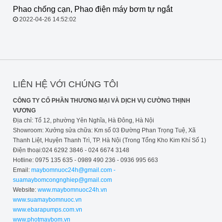
Phao chống cạn, Phao điện máy
bơm tự ngắt
2022-04-26 14:52:02
LIÊN HỆ VỚI CHÚNG TÔI
CÔNG TY CỔ PHẦN THƯƠNG MẠI VÀ DỊCH VỤ CƯỜNG THỊNH
VƯƠNG
Địa chỉ: Tổ 12, phường Yên Nghĩa, Hà Đông, Hà Nội
Showroom: Xưởng sửa chữa: Km số 03 Đường Phan Trọng Tuệ, Xã
Thanh Liệt, Huyện Thanh Trì, TP. Hà Nội (Trong Tổng Kho Kim Khí Số 1)
Điện thoại:024 6292 3846 - 024 6674 3148
Hotline: 0975 135 635 - 0989 490 236 - 0936 995 663
Email:
maybomnuoc24h@gmail.com -
suamaybomcongnghiep@gmail.com
Website:
www.maybomnuoc24h.vn
www.suamaybomnuoc.vn
www.ebarapumps.com.vn
www.photmaybom.vn