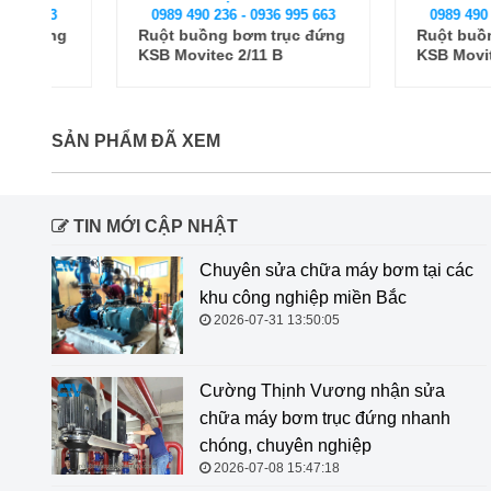
0989 490 236 - 0936 995 663
0989 490 236 - 093
g
Ruột buồng bơm trục đứng
Ruột buồng bơm t
KSB Movitec 2/11 B
KSB Movitec 60/2
SẢN PHẨM ĐÃ XEM
TIN MỚI CẬP NHẬT
Chuyên sửa chữa máy bơm tại các
khu công nghiệp miền Bắc
2026-07-31 13:50:05
Cường Thịnh Vương nhận sửa
chữa máy bơm trục đứng nhanh
chóng, chuyên nghiệp
2026-07-08 15:47:18