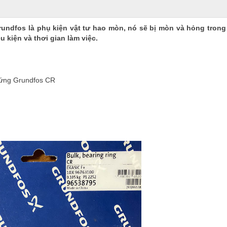
undfos là phụ kiện vật tư hao mòn, nó sẽ bị mòn và hỏng trong 
u kiện và thơi gian làm việc.
đứng Grundfos CR