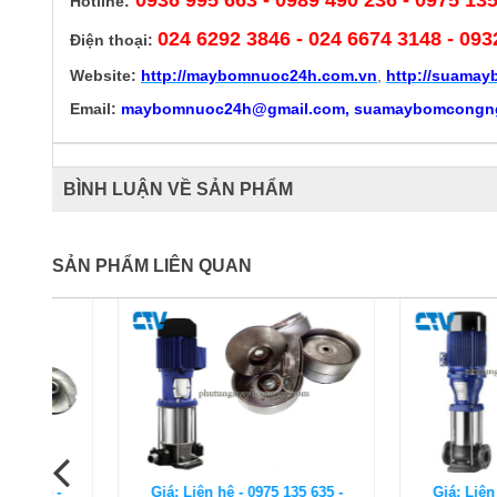
Hotline:
024 6292 3846
- 024 6674 3148 - 093
Điện thoại:
Website:
http://
maybomnuoc24h.com.vn
,
http://suama
Email:
maybomnuoc24h@gmail.com, suamaybomcongn
BÌNH LUẬN VỀ SẢN PHẨM
SẢN PHẨM LIÊN QUAN
Giá: Liên hệ - 0975 135 635 -
Giá: Liên hệ - 0975