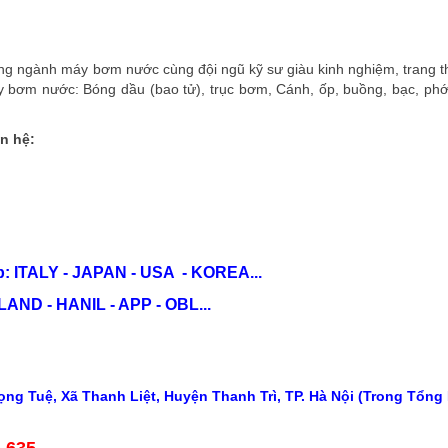
g ngành máy bơm nước cùng đội ngũ kỹ sư giàu kinh nghiệm, trang thi
y bơm nước: Bóng dầu (bao tử), trục bơm, Cánh, ốp, buồng, bạc, phớt,.
n hệ:
: ITALY - JAPAN - USA - KOREA...
ND - HANIL - APP - OBL...
ng Tuệ, Xã Thanh Liệt, Huyện Thanh Trì, TP. Hà Nội (Trong Tổng
5 635