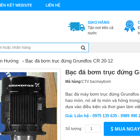
IÊN KẾT WEBSITE
LIÊN HỆ
GIAO HÀNG
Tận nơi trên cả
Đ
nước
h
ẫn Hướng
Bạc đá bơm trục đứng Grundfos CR 20-12
Bạc đá bơm trục đứng G
Mã hàng:
CTV bacmaybom
Bạc đá máy bơm trục đứng Grundfos CR
hao mòn, nó sẽ bị mòn và hỏng trong 
dựa vào điều kiện và thơi gian làm vi
Giá: Liên hệ - 0975 135 635 - 0989 490 
MUA NGAY
Số lượng: