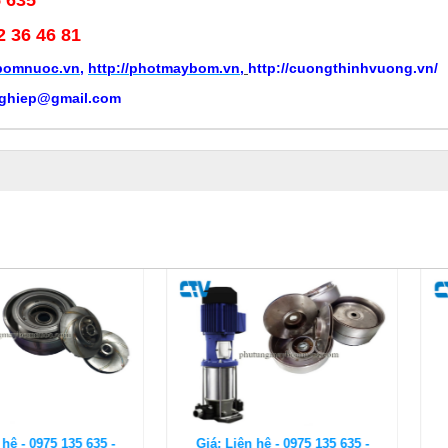
2 36 46 81
ybomnuoc.vn
,
http://photmaybom.vn
,
http://cuongthinhvuong.vn/
ghiep@gmail.com
 135 635 -
Giá: Liên hệ - 0975 135 635 -
Giá: Liên