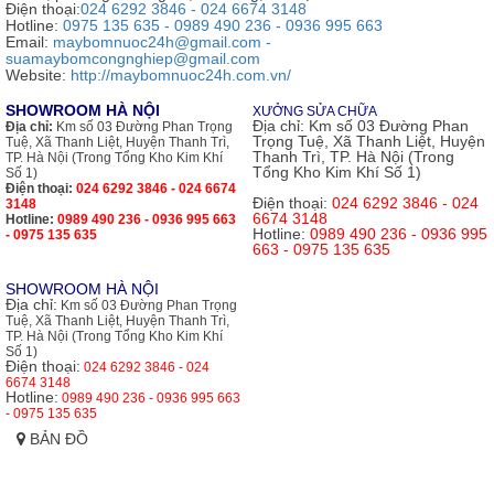
Điện thoại:
024 6292 3846 - 024 6674 3148
Hotline:
0975 135 635 - 0989 490 236 - 0936 995 663
Email:
maybomnuoc24h@gmail.com -
suamaybomcongnghiep@gmail.com
Website:
http://maybomnuoc24h.com.vn/
SHOWROOM HÀ NỘI
XƯỞNG SỬA CHỮA
Địa chỉ:
Km số 03 Đường Phan
Địa chỉ:
Km số 03 Đường Phan Trọng
Trọng Tuệ, Xã Thanh Liệt, Huyện
Tuệ, Xã Thanh Liệt, Huyện Thanh Trì,
Thanh Trì, TP. Hà Nội (Trong
TP. Hà Nội (Trong Tổng Kho Kim Khí
Tổng Kho Kim Khí Số 1)
Số 1)
Điện thoại:
024 6292 3846 - 024 6674
Điện thoại:
024 6292 3846 - 024
3148
6674 3148
Hotline:
0989 490 236 - 0936 995 663
Hotline:
0989 490 236 - 0936 995
- 0975 135 635
663 - 0975 135 635
SHOWROOM HÀ NỘI
Địa chỉ:
Km số 03 Đường Phan Trọng
Tuệ, Xã Thanh Liệt, Huyện Thanh Trì,
TP. Hà Nội (Trong Tổng Kho Kim Khí
Số 1)
Điện thoại:
024 6292 3846 - 024
6674 3148
Hotline:
0989 490 236 - 0936 995 663
- 0975 135 635
BẢN ĐỒ