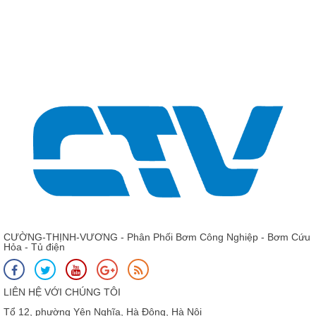
Giá: Liên hệ - 0975 135 635 - 0989 490 236 - 0936 995
663
Ruột buồng bơm trục đứng KSB Movitec 2/11 B
CƯỜNG-THỊNH-VƯƠNG - Phân Phối Bơm Công Nghiệp - Bơm Cứu
Hỏa - Tủ điện
LIÊN HỆ VỚI CHÚNG TÔI
Tổ 12, phường Yên Nghĩa, Hà Đông, Hà Nội