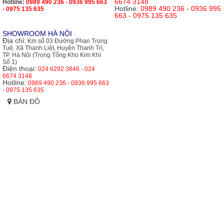
6674 3148
Hotline:
0989 490 236 - 0936 995 663
Hotline:
0989 490 236 - 0936 995
- 0975 135 635
663 - 0975 135 635
SHOWROOM HÀ NỘI
Địa chỉ:
Km số 03 Đường Phan Trọng
Tuệ, Xã Thanh Liệt, Huyện Thanh Trì,
TP. Hà Nội (Trong Tổng Kho Kim Khí
Số 1)
Điện thoại:
024 6292 3846 - 024
6674 3148
Hotline:
0989 490 236 - 0936 995 663
- 0975 135 635
BẢN ĐỒ