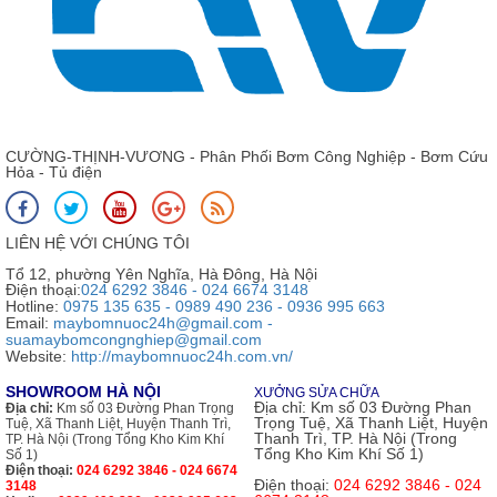
CƯỜNG-THỊNH-VƯƠNG - Phân Phối Bơm Công Nghiệp - Bơm Cứu
Hỏa - Tủ điện
LIÊN HỆ VỚI CHÚNG TÔI
Tổ 12, phường Yên Nghĩa, Hà Đông, Hà Nội
Điện thoại:
024 6292 3846 - 024 6674 3148
Hotline:
0975 135 635 - 0989 490 236 - 0936 995 663
Email:
maybomnuoc24h@gmail.com -
suamaybomcongnghiep@gmail.com
Website:
http://maybomnuoc24h.com.vn/
SHOWROOM HÀ NỘI
XƯỞNG SỬA CHỮA
Địa chỉ:
Km số 03 Đường Phan
Địa chỉ:
Km số 03 Đường Phan Trọng
Trọng Tuệ, Xã Thanh Liệt, Huyện
Tuệ, Xã Thanh Liệt, Huyện Thanh Trì,
Thanh Trì, TP. Hà Nội (Trong
TP. Hà Nội (Trong Tổng Kho Kim Khí
Tổng Kho Kim Khí Số 1)
Số 1)
Điện thoại:
024 6292 3846 - 024 6674
Điện thoại:
024 6292 3846 - 024
3148