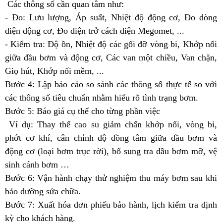
Các thông số cần quan tâm như:
- Đo: Lưu lượng, Áp suất, Nhiệt độ động cơ, Đo dòng
điện động cơ, Đo điện trở cách điện Megomet, ...
- Kiểm tra: Độ ồn, Nhiệt độ các gối đỡ vòng bi, Khớp nối
giữa đầu bơm và động cơ, Các van một chiều, Van chặn,
Giọ hút, Khớp nối mềm, ...
Bước 4:
Lập báo cáo so sánh các thông số thực tế so với
các thông số tiêu chuẩn nhằm hiểu rõ tình trạng bơm.
Bước 5:
Báo giá cụ thể cho từng phần việc
Ví dụ: Thay thế cao su giảm chấn khớp nối, vòng bi,
phớt cơ khí, cân chỉnh độ đồng tâm giữa đầu bơm và
động cơ (loại bơm trục rời), bổ sung tra dầu bơm mỡ, vệ
sinh cánh bơm …
Bước 6:
Vận hành chạy thử nghiệm thu máy bơm sau khi
bảo dưỡng sửa chữa.
Bước 7:
Xuất hóa đơn phiếu bảo hành, lịch kiểm tra định
kỳ cho khách hàng.