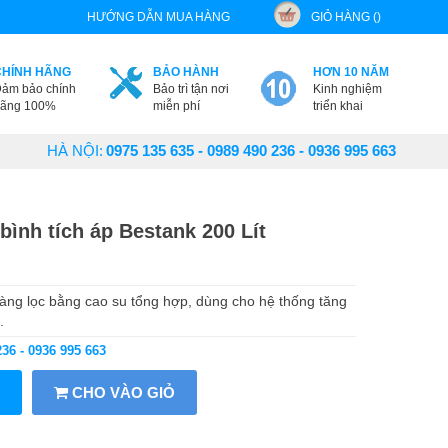
HƯỚNG DẪN MUA HÀNG
GIỎ HÀNG ()
CHÍNH HÃNG
BẢO HÀNH
HƠN 10 NĂM
ảm bảo chính
Bảo trì tận nơi
Kinh nghiệm
ãng 100%
miễn phí
triển khai
HÀ NỘI:
0975 135 635 - 0989 490 236 - 0936 995 663
bình tích áp Bestank 200 Lít
màng lọc bằng cao su tổng hợp, dùng cho hệ thống tăng
.
236 - 0936 995 663
CHO VÀO GIỎ