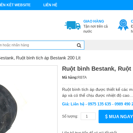
IÊN KẾT WEBSITE
LIÊN HỆ
GIAO HÀNG
Tận nơi trên cả
Đ
nước
h
estank, Ruột bình tích áp Bestank 200 Lít
Ruột bình Bestank, Ruột 
Mã hàng:
RBTA
Ruột bình tích áp được thiết kế các 
áp và có thể chịu được nhiệt độ cao...
Giá: Liên hệ - 0975 135 635 - 0989 490 
MUA NGAY
Số lượng: