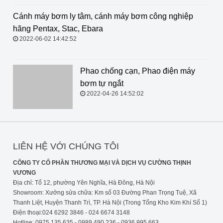
Cánh máy bơm ly tâm, cánh máy
bơm công nghiệp hãng Pentax,
Stac, Ebara
2022-06-02 14:42:52
Phao chống cạn, Phao điện máy
bơm tự ngắt
2022-04-26 14:52:02
LIÊN HỆ VỚI CHÚNG TÔI
CÔNG TY CỔ PHẦN THƯƠNG MẠI VÀ DỊCH VỤ CƯỜNG THỊNH
VƯƠNG
Địa chỉ: Tổ 12, phường Yên Nghĩa, Hà Đông, Hà Nội
Showroom: Xưởng sửa chữa: Km số 03 Đường Phan Trọng Tuệ, Xã
Thanh Liệt, Huyện Thanh Trì, TP. Hà Nội (Trong Tổng Kho Kim Khí Số 1)
Điện thoại:024 6292 3846 - 024 6674 3148
Hotline: 0975 135 635 - 0989 490 236 - 0936 995 663