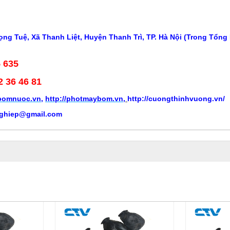
ng Tuệ, Xã Thanh Liệt, Huyện Thanh Trì, TP. Hà Nội (Trong Tổng
5 635
2 36 46 81
ybomnuoc.vn
,
http://photmaybom.vn
,
http://cuongthinhvuong.vn/
ghiep@gmail.com