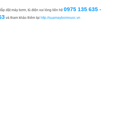
0975 135 635 -
ắp đặt máy bơm, tủ điện vui lòng liên hệ
63
và tham khảo thêm tại
http://suamaybomnuoc.vn