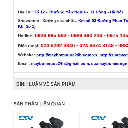
Địa chỉ
:
Tổ 12 - Phường Yên Nghĩa - Hà Đông - Hà Nội
Showroom - Xưởng sửa chữa:
Km số 03 Đường Phan Trọ
Khí Số 1)
0936 995 663 - 0989 490 236 - 0975 13
Hotline:
024 6292 3846
- 024 6674 3148 - 093
Điện thoại:
Website:
http://
maybomnuoc24h.com.vn
,
http://suama
Email:
maybomnuoc24h@gmail.com, suamaybomcongn
BÌNH LUẬN VỀ SẢN PHẨM
SẢN PHẨM LIÊN QUAN