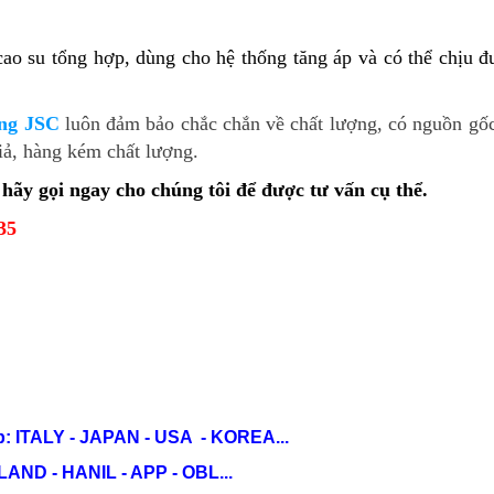
cao su tổng hợp, dùng cho hệ thống tăng áp và có thể chịu đ
ng JSC
luôn đảm bảo chắc chắn về chất lượng, có nguồn gốc
iả, hàng kém chất lượng.
y gọi ngay cho chúng tôi để được tư vấn cụ thể.
35
: ITALY - JAPAN - USA - KOREA...
ND - HANIL - APP - OBL...