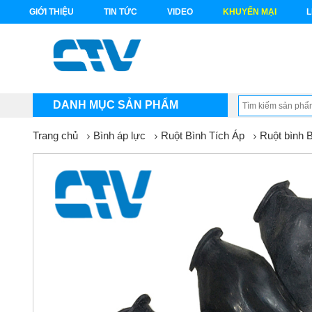
GIỚI THIỆU
TIN TỨC
VIDEO
KHUYẾN MẠI
L
DANH MỤC SẢN PHẨM
Trang chủ
Bình áp lực
Ruột Bình Tích Áp
Ruột bình B