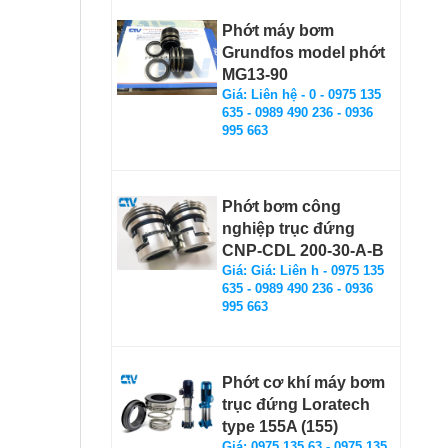
Phớt máy bơm
Grundfos model phớt
MG13-90
Giá: Liên hệ - 0 - 0975 135
635 - 0989 490 236 - 0936
995 663
Phớt bơm công
nghiệp trục đứng
CNP-CDL 200-30-A-B
Giá: Giá: Liên h - 0975 135
635 - 0989 490 236 - 0936
995 663
Phớt cơ khí máy bơm
trục đứng Loratech
type 155A (155)
Giá: 0975 135 63 - 0975 135