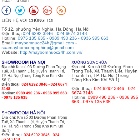
Hỏa - Tủ điện
LIÊN HỆ VỚI CHÚNG TÔI
Tổ 12, phường Yên Nghĩa, Hà Đông, Hà Nội
Điện thoại:
024 6292 3846 - 024 6674 3148
Hotline:
0975 135 635 - 0989 490 236 - 0936 995 663
Email:
maybomnuoc24h@gmail.com -
suamaybomcongnghiep@gmail.com
Website:
http://maybomnuoc24h.com.vn/
SHOWROOM HÀ NỘI
XƯỞNG SỬA CHỮA
Địa chỉ:
Km số 03 Đường Phan
Địa chỉ:
Km số 03 Đường Phan Trọng
Trọng Tuệ, Xã Thanh Liệt, Huyện
Tuệ, Xã Thanh Liệt, Huyện Thanh Trì,
Thanh Trì, TP. Hà Nội (Trong
TP. Hà Nội (Trong Tổng Kho Kim Khí
Tổng Kho Kim Khí Số 1)
Số 1)
Điện thoại:
024 6292 3846 - 024 6674
Điện thoại:
024 6292 3846 - 024
3148
6674 3148
Hotline:
0989 490 236 - 0936 995 663
Hotline:
0989 490 236 - 0936 995
- 0975 135 635
663 - 0975 135 635
SHOWROOM HÀ NỘI
Địa chỉ:
Km số 03 Đường Phan Trọng
Tuệ, Xã Thanh Liệt, Huyện Thanh Trì,
TP. Hà Nội (Trong Tổng Kho Kim Khí
Số 1)
Điện thoại:
024 6292 3846 - 024
6674 3148