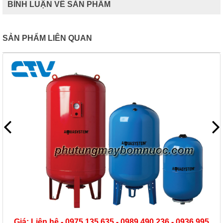
BÌNH LUẬN VỀ SẢN PHẨM
SẢN PHẨM LIÊN QUAN
989 490 236 - 0936 995