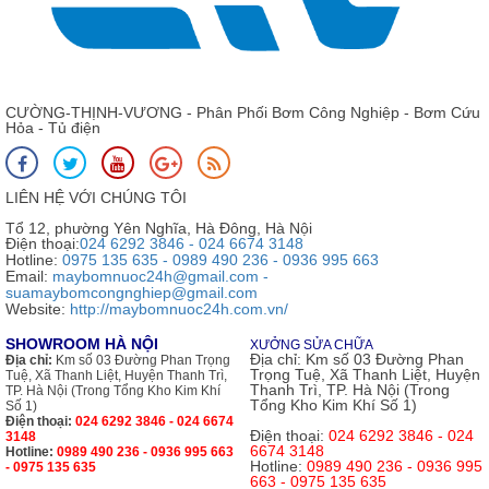
CƯỜNG-THỊNH-VƯƠNG - Phân Phối Bơm Công Nghiệp - Bơm Cứu
Hỏa - Tủ điện
LIÊN HỆ VỚI CHÚNG TÔI
Tổ 12, phường Yên Nghĩa, Hà Đông, Hà Nội
Điện thoại:
024 6292 3846 - 024 6674 3148
Hotline:
0975 135 635 - 0989 490 236 - 0936 995 663
Email:
maybomnuoc24h@gmail.com -
suamaybomcongnghiep@gmail.com
Website:
http://maybomnuoc24h.com.vn/
SHOWROOM HÀ NỘI
XƯỞNG SỬA CHỮA
Địa chỉ:
Km số 03 Đường Phan
Địa chỉ:
Km số 03 Đường Phan Trọng
Trọng Tuệ, Xã Thanh Liệt, Huyện
Tuệ, Xã Thanh Liệt, Huyện Thanh Trì,
Thanh Trì, TP. Hà Nội (Trong
TP. Hà Nội (Trong Tổng Kho Kim Khí
Tổng Kho Kim Khí Số 1)
Số 1)
Điện thoại:
024 6292 3846 - 024 6674
Điện thoại:
024 6292 3846 - 024
3148
6674 3148
Hotline:
0989 490 236 - 0936 995 663
Hotline:
0989 490 236 - 0936 995
- 0975 135 635
663 - 0975 135 635