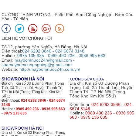
CƯỜNG-THỊNH-VƯƠNG - Phân Phối Bơm Công Nghiệp - Bơm Cứu
Hỏa - Tủ điện
LIÊN HỆ VỚI CHÚNG TÔI
Tổ 12, phường Yên Nghĩa, Hà Đông, Hà Nội
Điện thoại:
024 6292 3846 - 024 6674 3148
Hotline:
0975 135 635 - 0989 490 236 - 0936 995 663
Email:
maybomnuoc24h@gmail.com -
suamaybomcongnghiep@gmail.com
Website:
http://maybomnuoc24h.com.vn/
SHOWROOM HÀ NỘI
XƯỞNG SỬA CHỮA
Địa chỉ:
Km số 03 Đường Phan
Địa chỉ:
Km số 03 Đường Phan Trọng
Trọng Tuệ, Xã Thanh Liệt, Huyện
Tuệ, Xã Thanh Liệt, Huyện Thanh Trì,
Thanh Trì, TP. Hà Nội (Trong
TP. Hà Nội (Trong Tổng Kho Kim Khí
Tổng Kho Kim Khí Số 1)
Số 1)
Điện thoại:
024 6292 3846 - 024 6674
Điện thoại:
024 6292 3846 - 024
3148
6674 3148
Hotline:
0989 490 236 - 0936 995 663
Hotline:
0989 490 236 - 0936 995
- 0975 135 635
663 - 0975 135 635
SHOWROOM HÀ NỘI
Địa chỉ:
Km số 03 Đường Phan Trọng