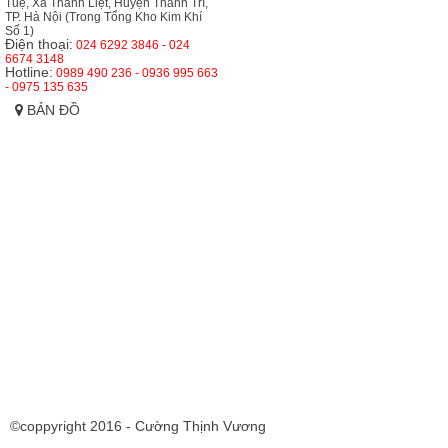
Tuệ, Xã Thanh Liệt, Huyện Thanh Trì,
TP. Hà Nội (Trong Tổng Kho Kim Khí
Số 1)
Điện thoại:
024 6292 3846 - 024
6674 3148
Hotline:
0989 490 236 - 0936 995 663
- 0975 135 635
BẢN ĐỒ
©coppyright 2016 - Cường Thịnh Vương