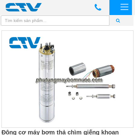
Động cơ máy bơm thả chìm giếng khoan