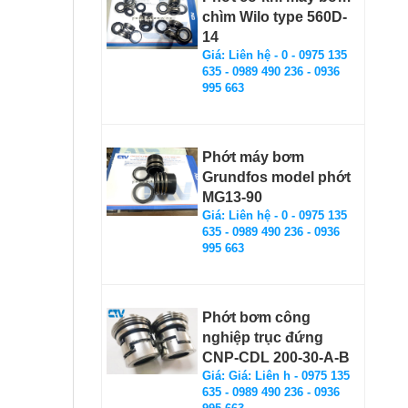
chìm Wilo type 560D-
14
Giá: Liên hệ - 0 - 0975 135
635 - 0989 490 236 - 0936
995 663
Phớt máy bơm
Grundfos model phớt
MG13-90
Giá: Liên hệ - 0 - 0975 135
635 - 0989 490 236 - 0936
995 663
Phớt bơm công
nghiệp trục đứng
CNP-CDL 200-30-A-B
Giá: Giá: Liên h - 0975 135
635 - 0989 490 236 - 0936