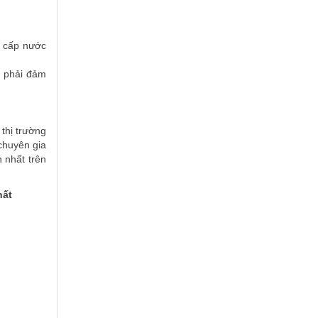
m cấp nước
c phải đảm
thị trường
chuyên gia
 nhất trên
hất