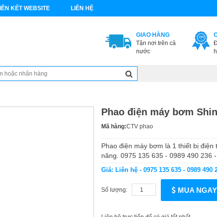
IÊN KẾT WEBSITE
LIÊN HỆ
GIAO HÀNG
Tận nơi trên cả
Đ
nước
h
Phao điện máy bơm Shi
Mã hàng:
CTV phao
Phao điện máy bơm là 1 thiết bị điện
năng. 0975 135 635 - 0989 490 236 
Giá: Liên hệ - 0975 135 635 - 0989 490 
MUA NGAY
Số lượng: