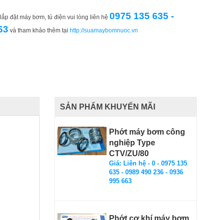
0975 135 635 -
ắp đặt máy bơm, tủ điện vui lòng liên hệ
63
và tham khảo thêm tại
http://suamaybomnuoc.vn
SẢN PHẨM KHUYẾN MÃI
Phớt máy bơm công
nghiệp Type
CTV/ZU/80
Giá: Liên hệ - 0 - 0975 135
635 - 0989 490 236 - 0936
995 663
Phớt cơ khí máy bơm