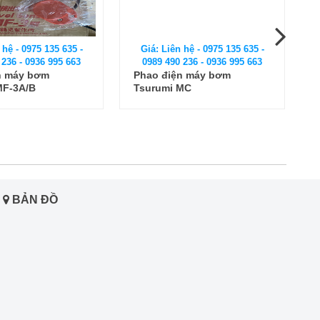
 hệ - 0975 135 635 -
Giá: Liên hệ - 0975 135 635 -
 236 - 0936 995 663
0989 490 236 - 0936 995 663
n máy bơm
Phao điện máy bơm
MF-3A/B
Tsurumi MC
BẢN ĐỒ