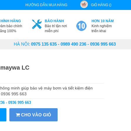
HƯỚNG DẪN MUA HÀNG
GIỎ HÀNG ()
CHÍNH HÃNG
BẢO HÀNH
HƠN 10 NĂM
ảm bảo chính
Bảo trì tận nơi
Kinh nghiệm
ãng 100%
miễn phí
triển khai
HÀ NỘI:
0975 135 635 - 0989 490 236 - 0936 995 663
nmaywa LC
 thông minh giúp bảo vệ máy bơm và tiết kiệm điện
- 0936 995 663
236 - 0936 995 663
CHO VÀO GIỎ