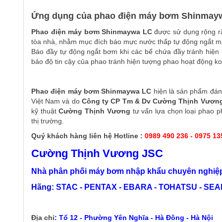
Ứng dụng của phao điện máy bơm Shinmay
Phao điện máy bơm Shinmaywa LC
được sử dụng rộng r
tòa nhà, nhằm mục đích báo mực nước thấp tự động ngắt 
Báo đầy tự động ngắt bơm khi các bể chứa đầy tránh hiện
bảo độ tin cậy của phao tránh hiện tượng phao hoạt động 
Phao điện máy bơm Shinmaywa LC
hiện là sản phẩm đáng
Việt Nam và do
Công ty CP Tm & Dv Cường Thịnh Vươn
kỹ thuật
Cường Thịnh Vương
tư vấn lựa chọn loại phao p
thị trường.
Quý khách hàng liên hệ Hotline :
0989 490 236 - 0975 13
Cường Thịnh Vương JSC
Nhà phân phối máy bơm nhập khẩu chuyên nghiệp
Hãng:
STAC - PENTAX - EBARA - TOHATSU - SEALA
Địa chỉ
:
Tổ 12 - Phường Yên Nghĩa - Hà Đông - Hà Nội