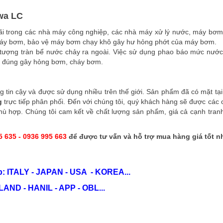
wa LC
ãi trong các nhà máy công nghiệp, các nhà máy xử lý nước, máy bơ
máy bơm, bảo vệ máy bơm chạy khô gây hư hỏng phớt của máy bơm.
 tượng tràn bể nước chảy ra ngoài. Việc sử dụng phao báo mức nướ
ko đúng gây hỏng bơm, cháy bơm.
 tin cậy và được sử dụng nhiều trên thế giới. Sản phẩm đã có mặt tại 
g
trực tiếp phân phối. Đến với chúng tôi, quý khách hàng sẽ được các 
hù hợp. Chúng tôi cam kết về chất lượng sản phẩm, giá cả cạnh tranh
5 635 - 0936 995 663
để được tư vấn và hỗ trợ mua hàng giá tốt n
: ITALY - JAPAN - USA - KOREA...
ND - HANIL - APP - OBL...