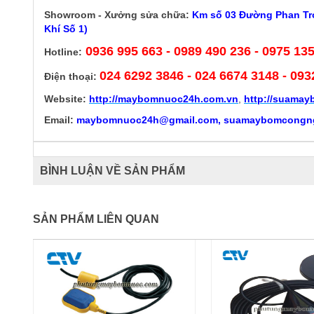
Showroom - Xưởng sửa chữa:
Km số 03 Đường Phan Trọ
Khí Số 1)
0936 995 663 - 0989 490 236 - 0975 13
Hotline:
024 6292 3846
- 024 6674 3148 - 093
Điện thoại:
Website:
http://
maybomnuoc24h.com.vn
,
http://suama
Email:
maybomnuoc24h@gmail.com, suamaybomcongn
BÌNH LUẬN VỀ SẢN PHẨM
SẢN PHẨM LIÊN QUAN