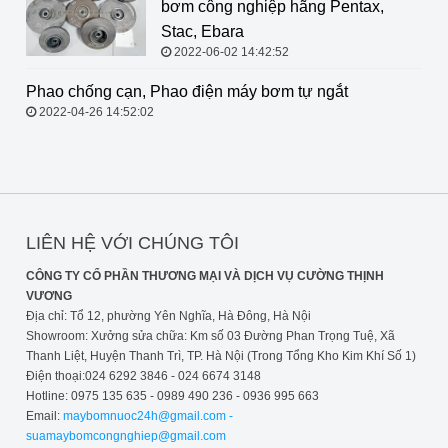
bơm công nghiệp hãng Pentax,
Stac, Ebara
2022-06-02 14:42:52
Phao chống cạn, Phao điện máy
bơm tự ngắt
2022-04-26 14:52:02
LIÊN HỆ VỚI CHÚNG TÔI
CÔNG TY CỔ PHẦN THƯƠNG MẠI VÀ DỊCH VỤ CƯỜNG THỊNH
VƯƠNG
Địa chỉ: Tổ 12, phường Yên Nghĩa, Hà Đông, Hà Nội
Showroom: Xưởng sửa chữa: Km số 03 Đường Phan Trọng Tuệ, Xã
Thanh Liệt, Huyện Thanh Trì, TP. Hà Nội (Trong Tổng Kho Kim Khí Số 1)
Điện thoại:024 6292 3846 - 024 6674 3148
Hotline: 0975 135 635 - 0989 490 236 - 0936 995 663
Email:
maybomnuoc24h@gmail.com -
suamaybomcongnghiep@gmail.com