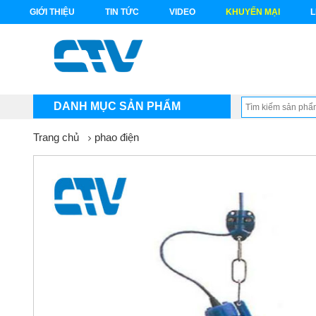
GIỚI THIỆU
TIN TỨC
VIDEO
KHUYẾN MẠI
L
DANH MỤC SẢN PHẨM
Trang chủ
phao điện