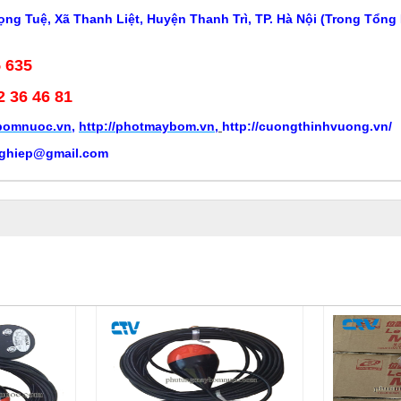
ng Tuệ, Xã Thanh Liệt, Huyện Thanh Trì, TP. Hà Nội (Trong Tổng
5 635
2 36 46 81
ybomnuoc.vn
,
http://photmaybom.vn
,
http://cuongthinhvuong.vn/
ghiep@gmail.com