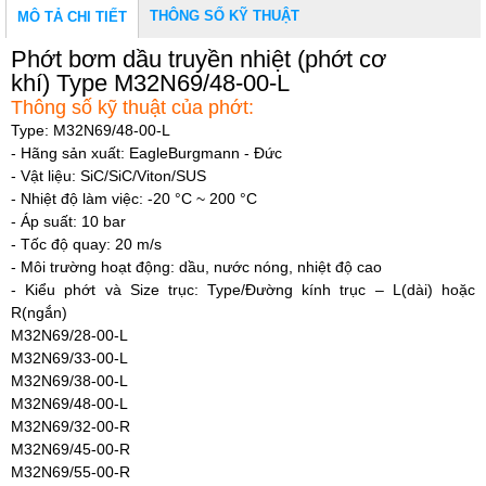
THÔNG SỐ KỸ THUẬT
MÔ TẢ CHI TIẾT
Phớt
bơm
dầu truyền nhiệt
(phớt cơ
khí)
Type
M32N69/48-00-L
Thông số kỹ thuật của phớt:
Type:
M32N69/48-00-L
- Hãng sản xuất: EagleBurgmann - Đức
- Vật liệu: SiC/SiC/Viton/SUS
- Nhiệt độ làm việc: -20 °C ~ 200 °C
- Áp suất: 10 bar
- Tốc độ quay: 20 m/s
- Môi trường hoạt động: dầu, nước nóng, nhiệt độ cao
- Kiểu phớt và Size trục: Type/Đường kính trục – L(dài) hoặc
R(ngắn)
M32N69/28-00-L
M32N69/33-00-L
M32N69/38-00-L
M32N69/48-00-L
M32N69/32-00-R
M32N69/45-00-R
M32N69/55-00-R