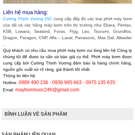
Liên hệ mua hàng:
Cường Thịnh Vương JSC
cung cấp đầy đủ các loại phớt máy bơm
của tất cả các hãng máy bơm trên thị trường như Ebara, Pentax,
KSB, Lowara, Sealand, Foras, Flyg, Leo, Tsurumi, Grundfos,
Dragon, Paragon, CNP, Alfa – Laval, Panasonic, Mas Daf, Allweiler
...
Quý khách có nhu cầu mua phớt máy bơm vui lòng liên hệ Công ty
chúng tôi để được tư vấn và báo giá cụ thể. Phớt máy bơm được
cung cấp bởi
Cường Thịnh Vương
đảm bảo là hàng chính hãng,
nguồn gốc xuất xứ rõ ràng, giá thành tốt nhất.
Thông tin liên hệ:
0989 490 236 - 0936 995 663 - 0975 135 635
Hotline:
maybomnuoc24h@gmail.com
Email:
BÌNH LUẬN VỀ SẢN PHẨM
SẢN PHẨM LIÊN QUAN