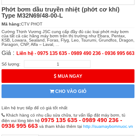
Phớt bơm dầu truyền nhiệt (phớt cơ khí)
Type M32N69/48-00-L
Mã hàng:
CTV PHOT
Cường Thịnh Vương JSC cung cấp đầy đủ các loại phớt máy bơm
của tất cả các hãng máy bơm trên thị trường như Ebara, Pentax,
KSB, Lowara, Sealand, Foras, Flyg, Leo, Tsurumi, Grundfos, Dragon,
Paragon, CNP, Alfa – Laval, ...
Giá :
Liên hệ - 0975 135 635 - 0989 490 236 - 0936 995 663
Số lượng:
MUA NGAY
CHO VÀO GIỎ
Liên hệ trực tiếp để có giá tốt nhất
Khách hàng có nhu cầu sửa chữa, tư vấn lắp đặt máy bơm, tủ
0975 135 635 - 0989 490 236 -
điện vui lòng liên hệ
0936 995 663
và tham khảo thêm tại
http://suamaybomnuoc.vn