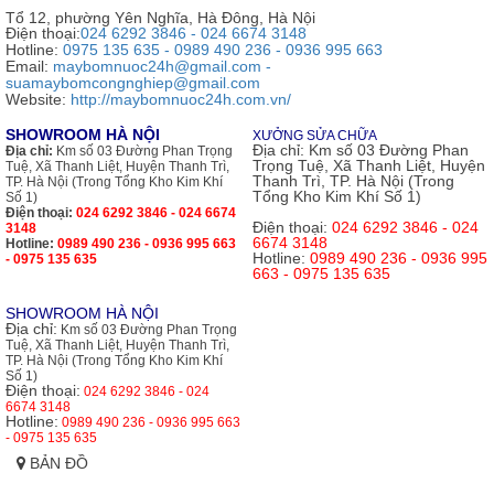
Tổ 12, phường Yên Nghĩa, Hà Đông, Hà Nội
Điện thoại:
024 6292 3846 - 024 6674 3148
Hotline:
0975 135 635 - 0989 490 236 - 0936 995 663
Email:
maybomnuoc24h@gmail.com -
suamaybomcongnghiep@gmail.com
Website:
http://maybomnuoc24h.com.vn/
SHOWROOM HÀ NỘI
XƯỞNG SỬA CHỮA
Địa chỉ:
Km số 03 Đường Phan
Địa chỉ:
Km số 03 Đường Phan Trọng
Trọng Tuệ, Xã Thanh Liệt, Huyện
Tuệ, Xã Thanh Liệt, Huyện Thanh Trì,
Thanh Trì, TP. Hà Nội (Trong
TP. Hà Nội (Trong Tổng Kho Kim Khí
Tổng Kho Kim Khí Số 1)
Số 1)
Điện thoại:
024 6292 3846 - 024 6674
Điện thoại:
024 6292 3846 - 024
3148
6674 3148
Hotline:
0989 490 236 - 0936 995 663
Hotline:
0989 490 236 - 0936 995
- 0975 135 635
663 - 0975 135 635
SHOWROOM HÀ NỘI
Địa chỉ:
Km số 03 Đường Phan Trọng
Tuệ, Xã Thanh Liệt, Huyện Thanh Trì,
TP. Hà Nội (Trong Tổng Kho Kim Khí
Số 1)
Điện thoại:
024 6292 3846 - 024
6674 3148
Hotline:
0989 490 236 - 0936 995 663
- 0975 135 635
BẢN ĐỒ