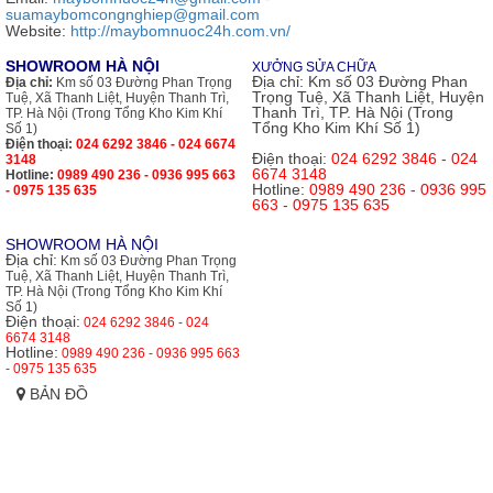
suamaybomcongnghiep@gmail.com
Website:
http://maybomnuoc24h.com.vn/
SHOWROOM HÀ NỘI
XƯỞNG SỬA CHỮA
Địa chỉ:
Km số 03 Đường Phan
Địa chỉ:
Km số 03 Đường Phan Trọng
Trọng Tuệ, Xã Thanh Liệt, Huyện
Tuệ, Xã Thanh Liệt, Huyện Thanh Trì,
Thanh Trì, TP. Hà Nội (Trong
TP. Hà Nội (Trong Tổng Kho Kim Khí
Tổng Kho Kim Khí Số 1)
Số 1)
Điện thoại:
024 6292 3846 - 024 6674
Điện thoại:
024 6292 3846 - 024
3148
6674 3148
Hotline:
0989 490 236 - 0936 995 663
Hotline:
0989 490 236 - 0936 995
- 0975 135 635
663 - 0975 135 635
SHOWROOM HÀ NỘI
Địa chỉ:
Km số 03 Đường Phan Trọng
Tuệ, Xã Thanh Liệt, Huyện Thanh Trì,
TP. Hà Nội (Trong Tổng Kho Kim Khí
Số 1)
Điện thoại:
024 6292 3846 - 024
6674 3148
Hotline:
0989 490 236 - 0936 995 663
- 0975 135 635
BẢN ĐỒ