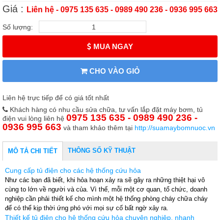
Giá :
Liên hệ - 0975 135 635 - 0989 490 236 - 0936 995 663
Số lượng:
MUA NGAY
CHO VÀO GIỎ
Liên hệ trực tiếp để có giá tốt nhất
Khách hàng có nhu cầu sửa chữa, tư vấn lắp đặt máy bơm, tủ
0975 135 635 - 0989 490 236 -
điện vui lòng liên hệ
0936 995 663
và tham khảo thêm tại
http://suamaybomnuoc.vn
THÔNG SỐ KỸ THUẬT
MÔ TẢ CHI TIẾT
Cung cấp tủ điện cho các hệ thống cứu hỏa
Như các bạn đã biết, khi hỏa hoạn xảy ra sẽ gây ra những thiệt hại vô
cùng to lớn về người và của. Vì thế, mỗi một cơ quan, tổ chức, doanh
nghiệp cần phải thiết kế cho mình một hệ thống phòng cháy chữa cháy
để có thể kịp thời ứng phó với mọi sự cố bất ngờ xảy ra.
Thiết kế tủ điện cho hệ thống cứu hỏa chuyên nghiệp, nhanh