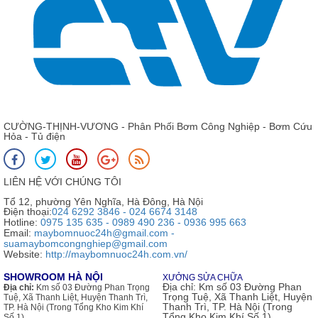
CƯỜNG-THỊNH-VƯƠNG - Phân Phối Bơm Công Nghiệp - Bơm Cứu
Hỏa - Tủ điện
LIÊN HỆ VỚI CHÚNG TÔI
Tổ 12, phường Yên Nghĩa, Hà Đông, Hà Nội
Điện thoại:
024 6292 3846 - 024 6674 3148
Hotline:
0975 135 635 - 0989 490 236 - 0936 995 663
Email:
maybomnuoc24h@gmail.com -
suamaybomcongnghiep@gmail.com
Website:
http://maybomnuoc24h.com.vn/
SHOWROOM HÀ NỘI
XƯỞNG SỬA CHỮA
Địa chỉ:
Km số 03 Đường Phan
Địa chỉ:
Km số 03 Đường Phan Trọng
Trọng Tuệ, Xã Thanh Liệt, Huyện
Tuệ, Xã Thanh Liệt, Huyện Thanh Trì,
Thanh Trì, TP. Hà Nội (Trong
TP. Hà Nội (Trong Tổng Kho Kim Khí
Tổng Kho Kim Khí Số 1)
Số 1)