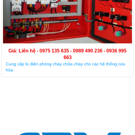
Giá: Liên hệ - 0975 135 635 - 0989 490 236 - 0936 995
663
Cung cấp tủ điện phòng cháy chữa cháy cho các hệ thống cứu
hỏa