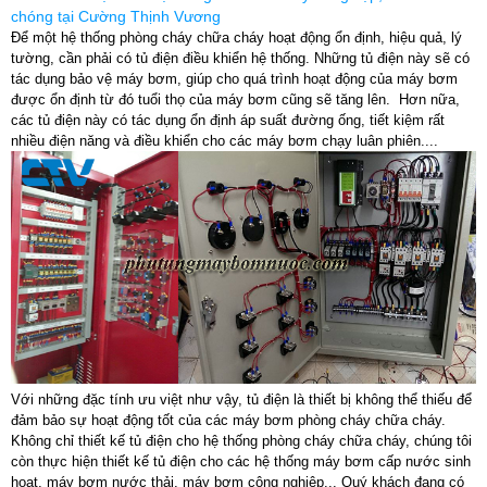
chóng tại Cường Thịnh Vương
Để một hệ thống phòng cháy chữa cháy hoạt động ổn định, hiệu quả, lý
tường, cần phải có tủ điện điều khiển hệ thống. Những tủ điện này sẽ có
tác dụng bảo vệ máy bơm, giúp cho quá trình hoạt động của máy bơm
được ổn định từ đó tuổi thọ của máy bơm cũng sẽ tăng lên. Hơn nữa,
các tủ điện này có tác dụng ổn định áp suất đường ống, tiết kiệm rất
nhiều điện năng và điều khiển cho các máy bơm chạy luân phiên....
Với những đặc tính ưu việt như vậy, tủ điện là thiết bị không thể thiếu để
đảm bảo sự hoạt động tốt của các máy bơm phòng cháy chữa cháy.
Không chỉ thiết kế tủ điện cho hệ thống phòng cháy chữa cháy, chúng tôi
còn thực hiện thiết kế tủ điện cho các hệ thống máy bơm cấp nước sinh
hoạt, máy bơm nước thải, máy bơm công nghiệp... Quý khách đang có